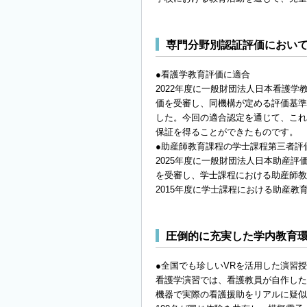
専門分野別認証評価におい
●看護学教育評価に適合
2022年度に一般財団法人日本看護
価を受審し、同機構が定める評価基準
した。今回の適合認定を通じて、これ
保証を得ることができたものです。
●助産師教育課程の学士課程第三者評
2025年度に一般財団法人日本助産
を受審し、学士課程における助産師教
2015年度に学士課程における助産
圧倒的に充実した学内教育
●全国でも珍しいVRを活用した演習
看護学演習では、看護教員が自作した
機器で実際の看護援助をリアルに疑似