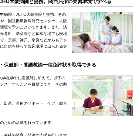
CHO大阪病院と提携。関西屈指の実習環境で学べる
中病院・JCHO大阪病院と提携。その
や、国立循環器病研究センター、大阪
環境で学ぶことができます。また、訪
保育所、助産院など多様な場でも臨地
で、京都、神戸、奈良などからもアク
に自信を持って臨床現場に出られる実
師・保健師・養護教諭一種免許状を取得できる
大学在学中に看護師に加えて、以下の
ンス）することを目標にでき、その割
、出産、産褥のサポート、ケア、助言
のための活動を行っています。
・生徒の発育・発達の支援を行います。