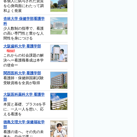
各個人に賦与された資質
を心身両面にわたって調
和よく発展
杏林大学 保健学部看護学
科
少人数制の指導で、看護
の高い専門性と豊かな人
間性を身につける
大阪歯科大学 看護学部
これからの社会課題の解
決へー看護職養成は本学
の使命ー
関西医科大学 看護学部
看護師・保健師国家試験
受験資格を全員が取得
大阪医科薬科大学 看護学
部
本質と基礎、プラスαを手
に、一人一人を想い、応
える看護を
徳島文理大学 保健福祉学
部
看護の道へ。その先の未
来を、自分で選ぶ