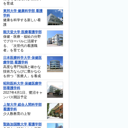
を育成
東邦大学 健康科学部 看護
学科
健康を科学する新しい看
護
順天堂大学 医療看護学部
保健・医療・福祉の分野
でグローバルに活躍す
る、「次世代の看護職
者」を育てる
日本医療科学大学 保健医
療学部 看護学科
高度な専門知識と確かな
技術力ならびに豊かな心
を持つ「医療人」を養成
昭和医科大学 保健医療学
部看護学科
2027年4月1日、鷺沼キャ
ンパス開設予定
上智大学 総合人間科学部
看護学科
少人数教育の上智
聖路加国際大学 看護学部