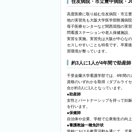
住友病院・市立豊中病院・J
高度医療に取り組む住友病院・市立豊
他の実習先も大阪大学医学部附属病院
母子医療センターなど関西屈指の実習
問看護ステーションや老人保健施設、
実習を実施。実習先は大阪が中心なの
セスしやすいことも特長です。卒業後
習環境が整っています。
約3人に1人が4年間で助産
千里金蘭大学看護学部では、4年間の
資格のいずれかを取得（ダブルライセ
合が約3人に1人となっています。
●助産師
女性とパートナーシップを持って妊娠
を行います。
●保健師
自治体や企業、学校で公衆衛生の向上
●養護教諭一種免許状
学校における教育活動を通じて、児童