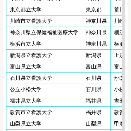
東京都立大学
東京都
荒川区東
川崎市立看護大学
神奈川県
川崎市幸
神奈川県立保健福祉医療大学
神奈川県
横須賀市
横浜市立大学
神奈川県
横浜市
新潟県立看護大学
新潟県
上越市
富山県立大学
富山県
富山市
石川県立看護大学
石川県
かほく
公立小松大学
石川県
小松市
福井県立大学
福井県
吉田郡
敦賀市立看護大学
福井県
敦賀市中
山梨県立大学
山梨県
甲府市池