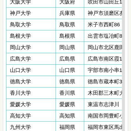
大阪大学
大阪府
吹田市山田丘1-7
神戸大学
兵庫県
神戸市須磨区友が丘7
鳥取大学
鳥取県
米子市西町86
島根大学
島根県
出雲市塩冶町89-1
岡山大学
岡山県
岡山市北区鹿田町2-
広島大学
広島県
広島市南区霞1-2-
山口大学
山口県
宇部市南小串1-1-
徳島大学
徳島県
徳島市蔵本町3-18-
香川大学
香川県
木田郡三木町大字池戸
愛媛大学
愛媛県
東温市志津川
高知大学
高知県
南国市岡豊町小蓮
九州大学
福岡県
福岡市東区馬出3-1