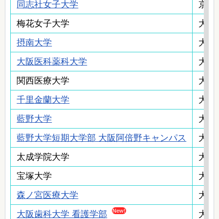
同志社女子大学
京都
梅花女子大学
大阪
摂南大学
大阪
大阪医科薬科大学
大阪
関西医療大学
大阪
千里金蘭大学
大阪
藍野大学
大阪
藍野大学短期大学部 大阪阿倍野キャンパス
大阪
太成学院大学
大阪
宝塚大学
大阪
森ノ宮医療大学
大阪
大阪歯科大学 看護学部
大阪