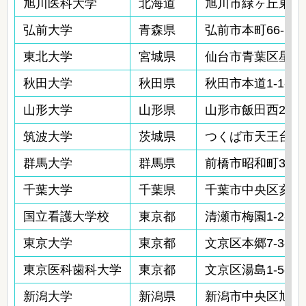
旭川医科大学
北海道
旭川市緑ヶ丘東2条1
弘前大学
青森県
弘前市本町66-1
東北大学
宮城県
仙台市青葉区星稜町
秋田大学
秋田県
秋田市本道1-1-1
山形大学
山形県
山形市飯田西2-2-
筑波大学
茨城県
つくば市天王台1-1
群馬大学
群馬県
前橋市昭和町3-39-
千葉大学
千葉県
千葉市中央区亥鼻1-
国立看護大学校
東京都
清瀬市梅園1-2-1
東京大学
東京都
文京区本郷7-3-1
東京医科歯科大学
東京都
文京区湯島1-5-45
新潟大学
新潟県
新潟市中央区旭町通