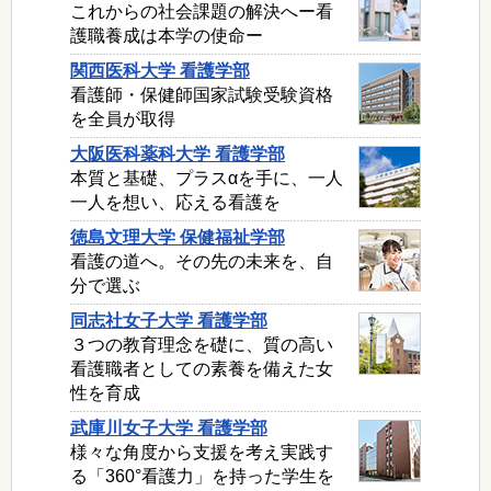
これからの社会課題の解決へー看
護職養成は本学の使命ー
関西医科大学 看護学部
看護師・保健師国家試験受験資格
を全員が取得
大阪医科薬科大学 看護学部
本質と基礎、プラスαを手に、一人
一人を想い、応える看護を
徳島文理大学 保健福祉学部
看護の道へ。その先の未来を、自
分で選ぶ
同志社女子大学 看護学部
３つの教育理念を礎に、質の高い
看護職者としての素養を備えた女
性を育成
武庫川女子大学 看護学部
様々な角度から支援を考え実践す
る「360°看護力」を持った学生を