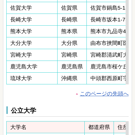
佐賀大学
佐賀県
佐賀市鍋島5-1-1
長崎大学
長崎県
長崎市坂本1-7-1
熊本大学
熊本県
熊本市九品寺4-24-
大分大学
大分県
由布市挾間町医大ヶ
宮崎大学
宮崎県
宮崎郡清武町大字木
鹿児島大学
鹿児島県
鹿児島市桜ケ丘8-3
琉球大学
沖縄県
中頭郡西原町字上原
このページの先頭へ
公立大学
大学名
都道府県
住所