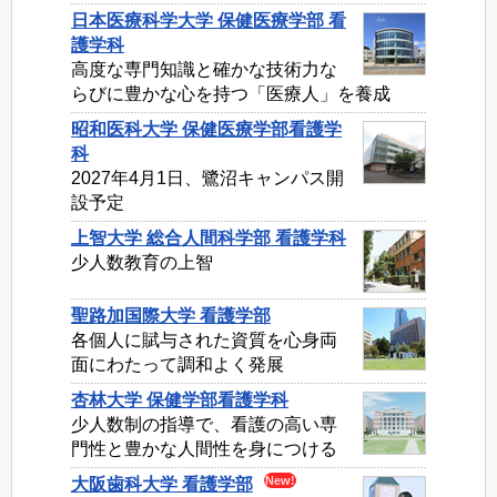
日本医療科学大学 保健医療学部 看
護学科
高度な専門知識と確かな技術力な
らびに豊かな心を持つ「医療人」を養成
昭和医科大学 保健医療学部看護学
科
2027年4月1日、鷺沼キャンパス開
設予定
上智大学 総合人間科学部 看護学科
少人数教育の上智
聖路加国際大学 看護学部
各個人に賦与された資質を心身両
面にわたって調和よく発展
杏林大学 保健学部看護学科
少人数制の指導で、看護の高い専
門性と豊かな人間性を身につける
大阪歯科大学 看護学部