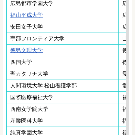
広島都市学園大学
広島
福山平成大学
広島
安田女子大学
広島
宇部フロンティア大学
山口
徳島文理大学
徳島
四国大学
徳島
聖カタリナ大学
愛媛
人間環境大学 松山看護学部
愛媛
国際医療福祉大学
福岡
西南女学院大学
福岡
産業医科大学
福岡
純真学園大学
福岡