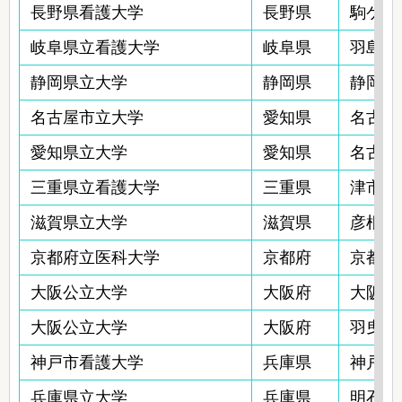
長野県看護大学
長野県
駒ケ根
岐阜県立看護大学
岐阜県
羽島市江
静岡県立大学
静岡県
静岡市
名古屋市立大学
愛知県
名古屋
愛知県立大学
愛知県
名古屋
三重県立看護大学
三重県
津市夢が
滋賀県立大学
滋賀県
彦根市
京都府立医科大学
京都府
京都市
大阪公立大学
大阪府
大阪市阿
大阪公立大学
大阪府
羽曳野市
神戸市看護大学
兵庫県
神戸市
兵庫県立大学
兵庫県
明石市北