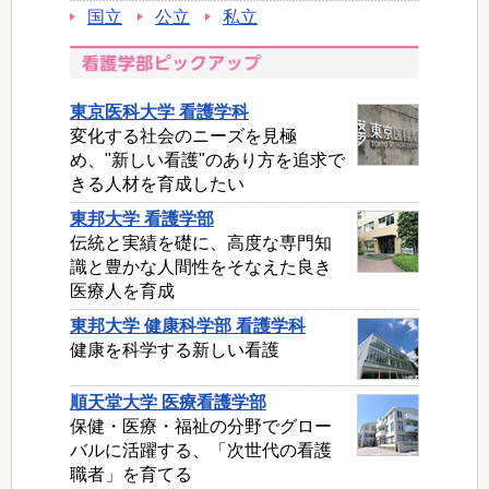
国立
公立
私立
東京医科大学 看護学科
変化する社会のニーズを見極
め、"新しい看護"のあり方を追求で
きる人材を育成したい
東邦大学 看護学部
伝統と実績を礎に、高度な専門知
識と豊かな人間性をそなえた良き
医療人を育成
東邦大学 健康科学部 看護学科
健康を科学する新しい看護
順天堂大学 医療看護学部
保健・医療・福祉の分野でグロー
バルに活躍する、「次世代の看護
職者」を育てる