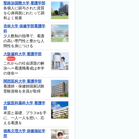
聖路加国際大学 看護学部
各個人に賦与された資質
を心身両面にわたって調
和よく発展
杏林大学 保健学部看護学
科
少人数制の指導で、看護
の高い専門性と豊かな人
間性を身につける
大阪歯科大学 看護学部
これからの社会課題の解
決へー看護職養成は本学
の使命ー
関西医科大学 看護学部
看護師・保健師国家試験
受験資格を全員が取得
大阪医科薬科大学 看護学
部
本質と基礎、プラスαを手
に、一人一人を想い、応
える看護を
徳島文理大学 保健福祉学
部