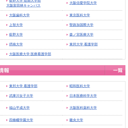
藍野大学 短期大学部
大阪信愛学院大学
大阪富田林キャンパス
大阪歯科大学
東京医科大学
上智大学
聖路加国際大学
藍野大学
森ノ宮医療大学
摂南大学
東邦大学 看護学部
大阪医療大学 医療看護学部
東邦大学 看護学部
昭和医科大学
武庫川女子大学
日本医療科学大学
福山平成大学
大阪医科薬科大学
四條畷学園大学
畿央大学