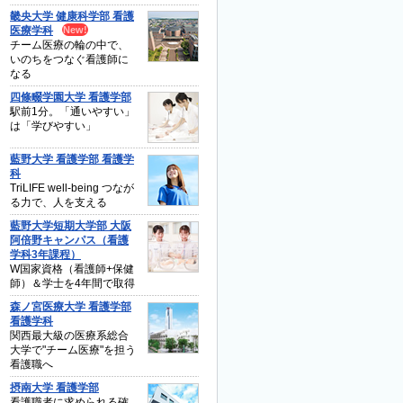
畿央大学 健康科学部 看護
医療学科
チーム医療の輪の中で、
いのちをつなぐ看護師に
なる
四條畷学園大学 看護学部
駅前1分。「通いやすい」
は「学びやすい」
藍野大学 看護学部 看護学
科
TriLIFE well-being つなが
る力で、人を支える
藍野大学短期大学部 大阪
阿倍野キャンパス（看護
学科3年課程）
W国家資格（看護師+保健
師）＆学士を4年間で取得
森ノ宮医療大学 看護学部
看護学科
関西最大級の医療系総合
大学で"チーム医療"を担う
看護職へ
摂南大学 看護学部
看護職者に求められる確