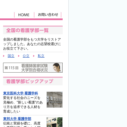
全国の看護学部をもつ大学をリストア
ップしました。あなたの志望校選びに
お役立て下さい。
国立
公立
私立
東京医科大学 看護学科
変化する社会のニーズを
見極め、"新しい看護"のあ
り方を追求できる人材を
育成したい
東邦大学 看護学部
伝統と実績を礎に、高度