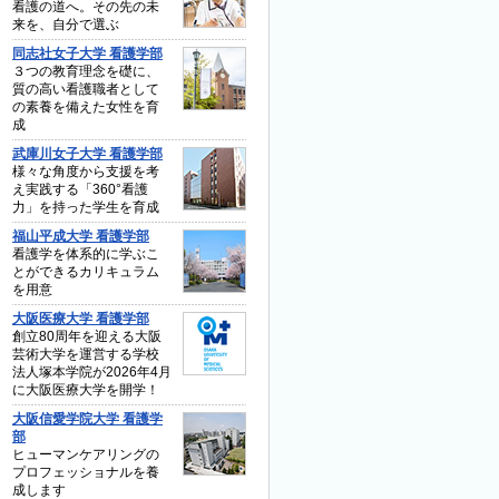
看護の道へ。その先の未
来を、自分で選ぶ
同志社女子大学 看護学部
３つの教育理念を礎に、
質の高い看護職者として
の素養を備えた女性を育
成
武庫川女子大学 看護学部
様々な角度から支援を考
え実践する「360°看護
力」を持った学生を育成
福山平成大学 看護学部
看護学を体系的に学ぶこ
とができるカリキュラム
を用意
大阪医療大学 看護学部
創立80周年を迎える大阪
芸術大学を運営する学校
法人塚本学院が2026年4月
に大阪医療大学を開学！
大阪信愛学院大学 看護学
部
ヒューマンケアリングの
プロフェッショナルを養
成します