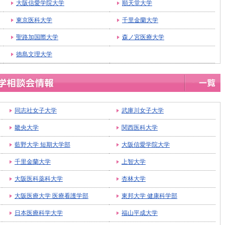
大阪信愛学院大学
順天堂大学
東京医科大学
千里金蘭大学
聖路加国際大学
森ノ宮医療大学
徳島文理大学
同志社女子大学
武庫川女子大学
畿央大学
関西医科大学
藍野大学 短期大学部
大阪信愛学院大学
千里金蘭大学
上智大学
大阪医科薬科大学
杏林大学
大阪医療大学 医療看護学部
東邦大学 健康科学部
日本医療科学大学
福山平成大学