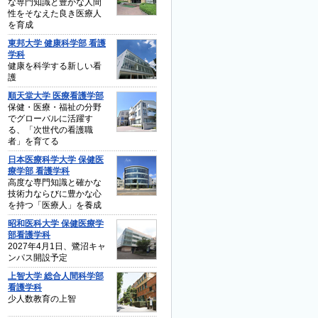
な専門知識と豊かな人間
性をそなえた良き医療人
を育成
東邦大学 健康科学部 看護
学科
健康を科学する新しい看
護
順天堂大学 医療看護学部
保健・医療・福祉の分野
でグローバルに活躍す
る、「次世代の看護職
者」を育てる
日本医療科学大学 保健医
療学部 看護学科
高度な専門知識と確かな
技術力ならびに豊かな心
を持つ「医療人」を養成
昭和医科大学 保健医療学
部看護学科
2027年4月1日、鷺沼キャ
ンパス開設予定
上智大学 総合人間科学部
看護学科
少人数教育の上智