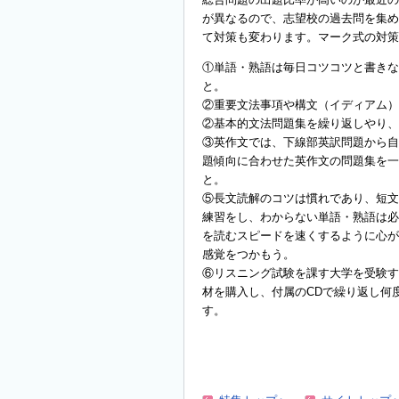
が異なるので、志望校の過去問を集め
て対策も変わります。マーク式の対策
①単語・熟語は毎日コツコツと書きな
と。
②重要文法事項や構文（イディアム）
②基本的文法問題集を繰り返しやり、
③英作文では、下線部英訳問題から自
題傾向に合わせた英作文の問題集を一
と。
⑤長文読解のコツは慣れであり、短文
練習をし、わからない単語・熟語は必
を読むスピードを速くするように心が
感覚をつかもう。
⑥リスニング試験を課す大学を受験す
材を購入し、付属のCDで繰り返し何
す。