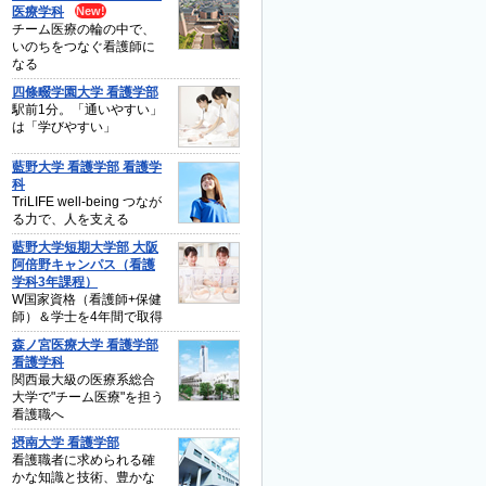
医療学科
チーム医療の輪の中で、
いのちをつなぐ看護師に
なる
四條畷学園大学 看護学部
駅前1分。「通いやすい」
は「学びやすい」
藍野大学 看護学部 看護学
科
TriLIFE well-being つなが
る力で、人を支える
藍野大学短期大学部 大阪
阿倍野キャンパス（看護
学科3年課程）
W国家資格（看護師+保健
師）＆学士を4年間で取得
森ノ宮医療大学 看護学部
看護学科
関西最大級の医療系総合
大学で"チーム医療"を担う
看護職へ
摂南大学 看護学部
看護職者に求められる確
かな知識と技術、豊かな