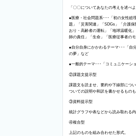
「〇〇についてあなたの考えを述べよ
●医療・社会問題系･･･「初の女性総
題」「災害関連」「SDGs」「介護
おり・高齢者の運転」「地球温暖化」
師の責任」「生命」「医療従事者のモ
●自分自身にかかわるテーマ･･･「
の夢」など
●一般的テーマ･･･「コミュニケー
②課題文提示型
課題文を読ませ、要約や下線部につい
ついての説明や和訳を書かせるものも
③資料提示型
統計グラフや表などから読み取れる内
④複合型
上記のものを組み合わせた形式。