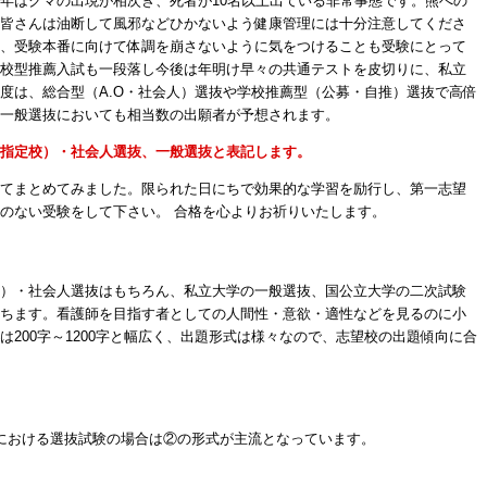
年はクマの出現が相次ぎ、死者が10名以上出ている非常事態です。熊への
皆さんは油断して風邪などひかないよう健康管理には十分注意してくださ
、受験本番に向けて体調を崩さないように気をつけることも受験にとって
校型推薦入試も一段落し今後は年明け早々の共通テストを皮切りに、私立
度は、総合型（A.O・社会人）選抜や学校推薦型（公募・自推）選抜で高倍
一般選抜においても相当数の出願者が予想されます。
指定校）・社会人選抜、一般選抜と表記します。
てまとめてみました。限られた日にちで効果的な学習を励行し、第一志望
のない受験をして下さい。 合格を心よりお祈りいたします。
）・社会人選抜はもちろん、私立大学の一般選抜、国公立大学の二次試験
ちます。看護師を目指す者としての人間性・意欲・適性などを見るのに小
200字～1200字と幅広く、出題形式は様々なので、志望校の出題傾向に合
における選抜試験の場合は②の形式が主流となっています。