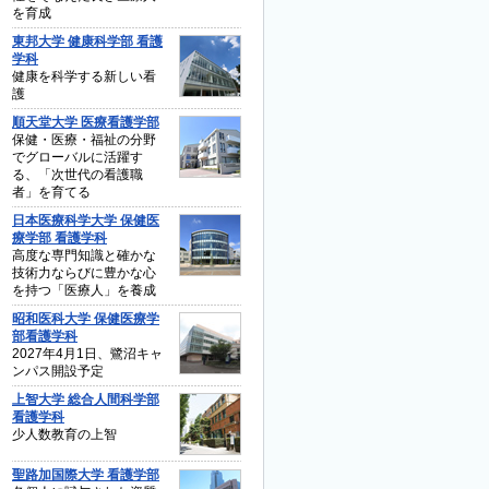
を育成
東邦大学 健康科学部 看護
学科
健康を科学する新しい看
護
順天堂大学 医療看護学部
保健・医療・福祉の分野
でグローバルに活躍す
る、「次世代の看護職
者」を育てる
日本医療科学大学 保健医
療学部 看護学科
高度な専門知識と確かな
技術力ならびに豊かな心
を持つ「医療人」を養成
昭和医科大学 保健医療学
部看護学科
2027年4月1日、鷺沼キャ
ンパス開設予定
上智大学 総合人間科学部
看護学科
少人数教育の上智
聖路加国際大学 看護学部