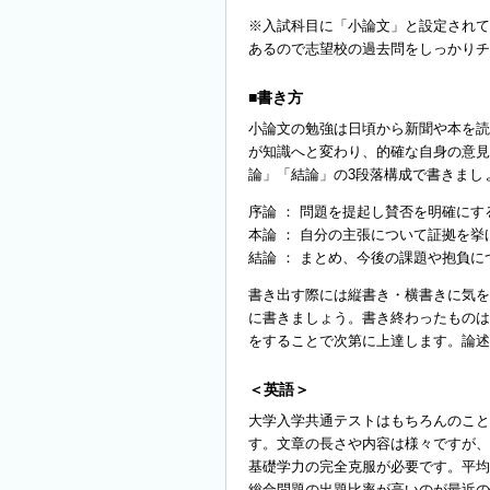
※入試科目に「小論文」と設定されて
あるので志望校の過去問をしっかりチ
■書き方
小論文の勉強は日頃から新聞や本を読
が知識へと変わり、的確な自身の意見
論」「結論」の3段落構成で書きまし
序論 ： 問題を提起し賛否を明確にす
本論 ： 自分の主張について証拠を
結論 ： まとめ、今後の課題や抱負
書き出す際には縦書き・横書きに気を
に書きましょう。書き終わったものは
をすることで次第に上達します。論述
＜英語＞
大学入学共通テストはもちろんのこと
す。文章の長さや内容は様々ですが、
基礎学力の完全克服が必要です。平均的
総合問題の出題比率が高いのが最近の