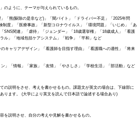
」のように、テーマが与えられているもの。
理」「熊(駆除の是非など)」「闇バイト」「ドライバー不足」「2025年問
保険制度」「医療事故」「新型コロナウイルス」「環境問題」「いじめ」「あ
「SNS関連」「虐待」「ジェンダー」「18歳選挙権」「18歳成人」「看護
ラル」「地域包括ケアシステム」「戦争」「平和」など
自分のキャリアデザイン」「看護師を目指す理由」「看護職への適性」「将来
ション」「情報」「家族」「友情」「やさしさ」「学校生活」「部活動」など
ての説明をさせ、考えを書かせるもの。課題文が英文の場合は、下線部に
あります。 (大学により英文を読んで日本語で論述する場合あり)
容を説明させ、自分の考えや見解を書かせるもの。