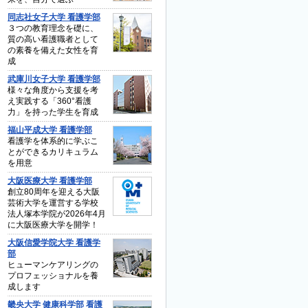
同志社女子大学 看護学部
３つの教育理念を礎に、
質の高い看護職者として
の素養を備えた女性を育
成
武庫川女子大学 看護学部
様々な角度から支援を考
え実践する「360°看護
力」を持った学生を育成
福山平成大学 看護学部
看護学を体系的に学ぶこ
とができるカリキュラム
を用意
大阪医療大学 看護学部
創立80周年を迎える大阪
芸術大学を運営する学校
法人塚本学院が2026年4月
に大阪医療大学を開学！
大阪信愛学院大学 看護学
部
ヒューマンケアリングの
プロフェッショナルを養
成します
畿央大学 健康科学部 看護