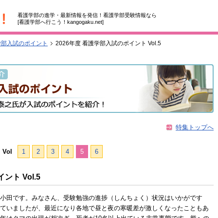
看護学部の進学・最新情報を発信！看護学部受験情報なら
[看護学部へ行こう！kangogaku.net]
学部入試のポイント
2026年度 看護学部入試のポイント Vol.5
特集トップへ
Vol
1
2
3
4
5
6
ト Vol.5
小田です。みなさん、受験勉強の進捗（しんちょく）状況はいかがです
ていましたが、最近になり各地で昼と夜の寒暖差が激しくなったこともあ