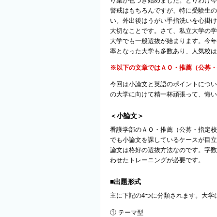
り葉が色づき始めました。とりわけ今
警戒はもちろんですが、特に受験生の
い。外出後はうがい手指洗いを心掛け
大切なことです。さて、私立大学の学
大学でも一般選抜が始まります。今年
率となった大学も多数あり、人気校は
※以下の文章ではＡＯ・推薦（公募・
今回は小論文と英語のポイントについ
の大学に向けて精一杯頑張って、悔い
＜小論文＞
看護学部のＡＯ・推薦（公募・指定校
でも小論文を課しているケースが目立
論文は格好の選抜方法なのです。字数は
わせたトレーニングが必要です。
■出題形式
主に下記の4つに分類されます。大学
① テーマ型