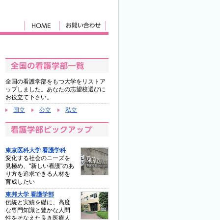
全国の看護学部をもつ大学をリストア
ップしました。あなたの志望校選びに
お役立て下さい。
国立
公立
私立
東京医科大学 看護学科
変化する社会のニーズを
見極め、"新しい看護"のあ
り方を追求できる人材を
育成したい
東邦大学 看護学部
伝統と実績を礎に、高度
な専門知識と豊かな人間
性をそなえた良き医療人