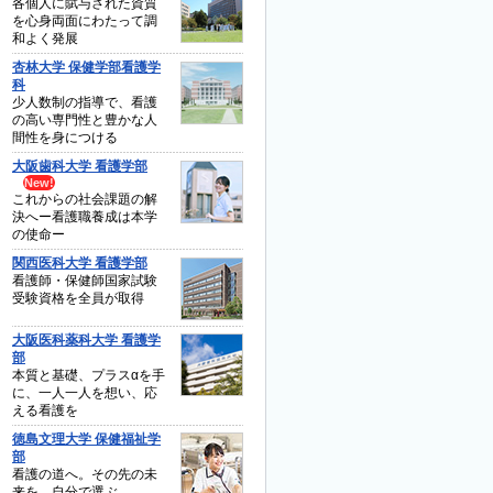
各個人に賦与された資質
を心身両面にわたって調
和よく発展
杏林大学 保健学部看護学
科
少人数制の指導で、看護
の高い専門性と豊かな人
間性を身につける
大阪歯科大学 看護学部
これからの社会課題の解
決へー看護職養成は本学
の使命ー
関西医科大学 看護学部
看護師・保健師国家試験
受験資格を全員が取得
大阪医科薬科大学 看護学
部
本質と基礎、プラスαを手
に、一人一人を想い、応
える看護を
徳島文理大学 保健福祉学
部
看護の道へ。その先の未
来を、自分で選ぶ