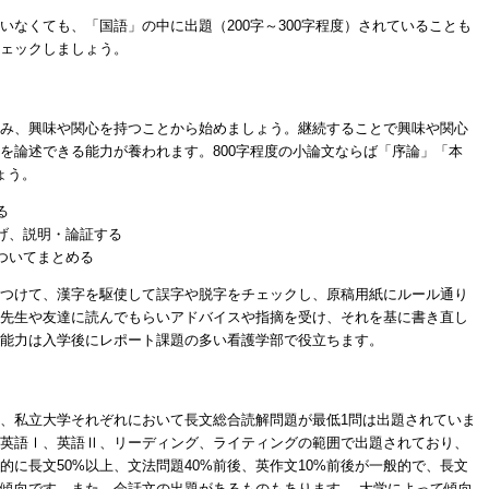
いなくても、「国語」の中に出題（200字～300字程度）されていることも
ェックしましょう。
み、興味や関心を持つことから始めましょう。継続することで興味や関心
を論述できる能力が養われます。800字程度の小論文ならば「序論」「本
ょう。
る
挙げ、説明・論証する
についてまとめる
つけて、漢字を駆使して誤字や脱字をチェックし、原稿用紙にルール通り
先生や友達に読んでもらいアドバイスや指摘を受け、それを基に書き直し
能力は入学後にレポート課題の多い看護学部で役立ちます。
、私立大学それぞれにおいて長文総合読解問題が最低1問は出題されていま
英語Ⅰ、英語Ⅱ、リーディング、ライティングの範囲で出題されており、
に長文50%以上、文法問題40%前後、英作文10%前後が一般的で、長文
傾向です。また、会話文の出題があるものもあります。 大学によって傾向