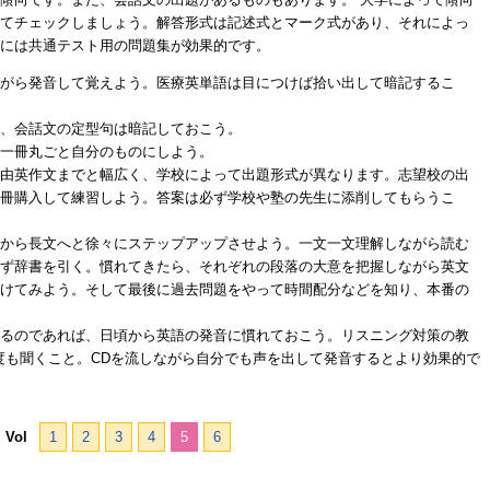
てチェックしましょう。解答形式は記述式とマーク式があり、それによっ
には共通テスト用の問題集が効果的です。
がら発音して覚えよう。医療英単語は目につけば拾い出して暗記するこ
、会話文の定型句は暗記しておこう。
一冊丸ごと自分のものにしよう。
由英作文までと幅広く、学校によって出題形式が異なります。志望校の出
冊購入して練習しよう。答案は必ず学校や塾の先生に添削してもらうこ
から長文へと徐々にステップアップさせよう。一文一文理解しながら読む
ず辞書を引く。慣れてきたら、それぞれの段落の大意を把握しながら英文
けてみよう。そして最後に過去問題をやって時間配分などを知り、本番の
るのであれば、日頃から英語の発音に慣れておこう。リスニング対策の教
度も聞くこと。CDを流しながら自分でも声を出して発音するとより効果的で
Vol
1
2
3
4
5
6